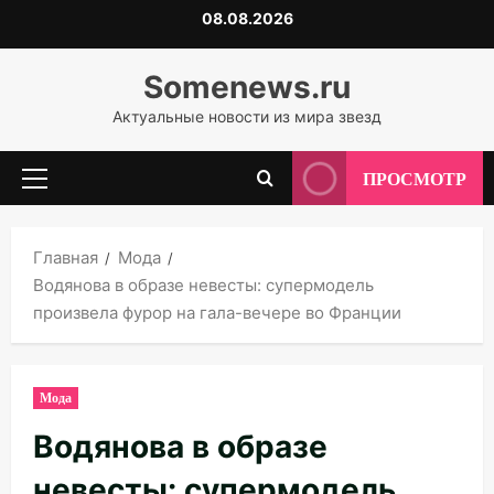
Перейти
08.08.2026
к
содержимому
Somenews.ru
Актуальные новости из мира звезд
ПРОСМОТР
Основное
меню
Главная
Мода
Водянова в образе невесты: супермодель
произвела фурор на гала-вечере во Франции
Мода
Водянова в образе
невесты: супермодель