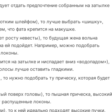
едует отдать предпочтение собранным на затылке
оротким шлейфом), то лучше выбрать «шишку»,
м, что фата крепится на макушке.
ет росту невесты), то будущая жена вольна
на ей подойдет. Например, можно подобрать
 локоны.
пится на затылке и ниспадает вниз «водопадом»),
Волосы лучше оставить гладкими.
), то нужно подобрать ту прическу, которая будет
тый поверх головы), то пышная прическа, высоки
т распущенные локоны.
и), то к ней идеально подходят высокие пучки.