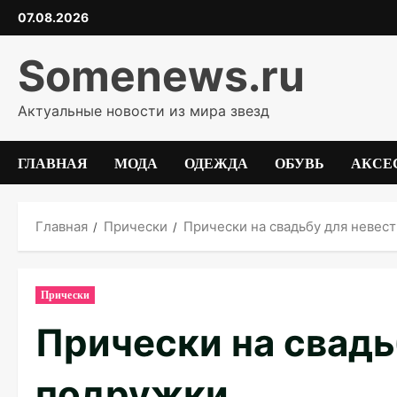
Перейти
07.08.2026
к
содержимому
Somenews.ru
Актуальные новости из мира звезд
ГЛАВНАЯ
МОДА
ОДЕЖДА
ОБУВЬ
АКСЕ
Главная
Прически
Прически на свадьбу для невес
Прически
Прически на свадь
подружки