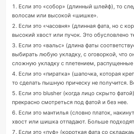
Если это «собор» (длинный шлейф), то сл
волосам или высокой «шишке».
Если это «часовня» (длинная фата, но с к
высокий хвост или пучок. Это обусловлено те
Если это «вальс» (длина фаты соответству
выбирать любую укладку, с оговоркой, что о
сложную укладку с плетением, распущенные
Если это «пиратка» (шапочка, которая кре
то сделать пышную прическу не получится. 
Если это blusher (когда лицо скрыто фатой
прекрасно смотреться под фатой и без нее.
Если это мантилья (словно платок, накину
хвост или шишка отпадают. Больше подходя
Если это «пуф» (короткая фата со складкам