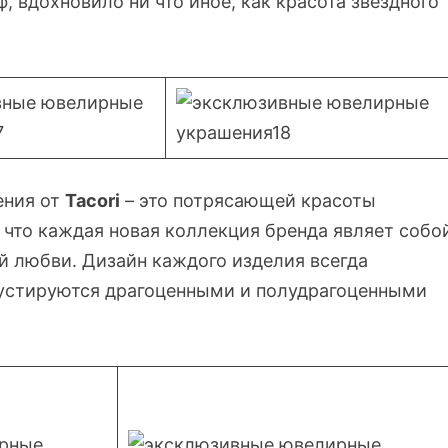
 вдохновило ни что иное, как красота звездного
ения от
Tacori
– это потрясающей красоты
 что каждая новая коллекция бренда являет собо
ой любви. Дизайн каждого изделия всегда
устируются драгоценными и полудрагоценными