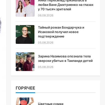
Анна Пересильд призналась в
любви Ване Дмитриенко на глазах
у 70 тысяч зрителей
06.08.2026
Тайный роман Бондарчука и
Исаковой получил новое
подтверждение
05.08.2026
Зарина Назимова опознала тела
зверски убитых в Таиланде детей
05.08.2026
ГОРЯЧЕЕ
Цветные сумки