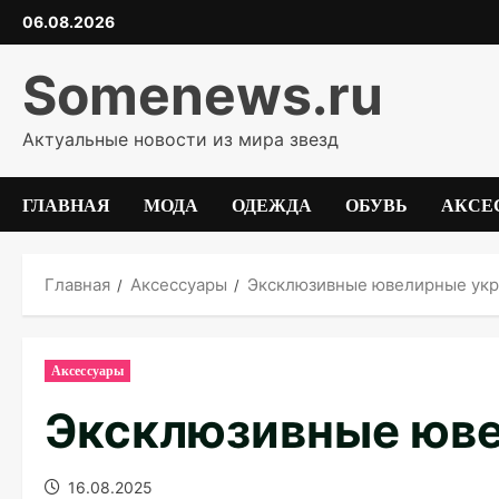
Перейти
06.08.2026
к
содержимому
Somenews.ru
Актуальные новости из мира звезд
ГЛАВНАЯ
МОДА
ОДЕЖДА
ОБУВЬ
АКСЕ
Главная
Аксессуары
Эксклюзивные ювелирные ук
Аксессуары
Эксклюзивные юв
16.08.2025