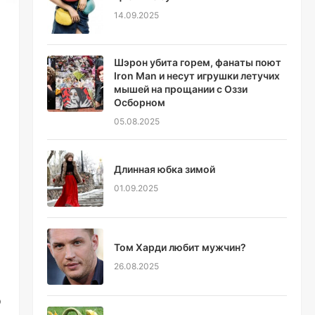
14.09.2025
Шэрон убита горем, фанаты поют
Iron Man и несут игрушки летучих
мышей на прощании с Оззи
Осборном
05.08.2025
Длинная юбка зимой
01.09.2025
Том Харди любит мужчин?
26.08.2025
о