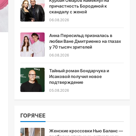
Курбан Омаров намекнул на
причастность Бородиной к
скандалу с женой
06.08.2026
Анна Пересильд призналась в
любви Ване Дмитриенко на глазах
у 70 тысяч зрителей
06.08.2026
Тайный роман Бондарчука и
Исаковой получил новое
подтверждение
05.08.2026
ГОРЯЧЕЕ
Женские кроссовки Нью Баланс —