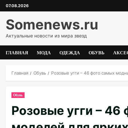
Перейти
07.08.2026
к
содержимому
Somenews.ru
Актуальные новости из мира звезд
ГЛАВНАЯ
МОДА
ОДЕЖДА
ОБУВЬ
АКСЕ
Главная
Обувь
Розовые угги – 46 фото самых модн
Обувь
Розовые угги – 46
моделей для ярких