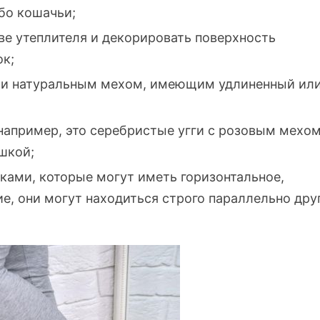
бо кошачьи;
ве утеплителя и декорировать поверхность
ок;
ли натуральным мехом, имеющим удлиненный ил
например, это серебристые угги с розовым мехо
шкой;
ами, которые могут иметь горизонтальное,
е, они могут находиться строго параллельно дру