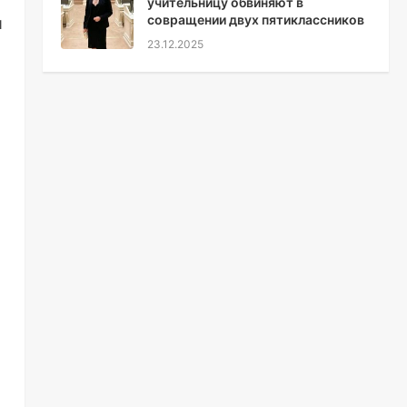
учительницу обвиняют в
совращении двух пятиклассников
и
23.12.2025