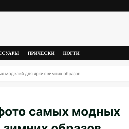
ССУАРЫ
ПРИЧЕСКИ
НОГТИ
ых моделей для ярких зимних образов
 фото самых модных
 зимних образов