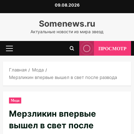
Перейти
09.08.2026
к
содержимому
Somenews.ru
Актуальные новости из мира звезд
ПРОСМОТР
Основное
меню
Главная
Мода
Мерзликин впервые вышел в свет после развода
Мода
Мерзликин впервые
вышел в свет после