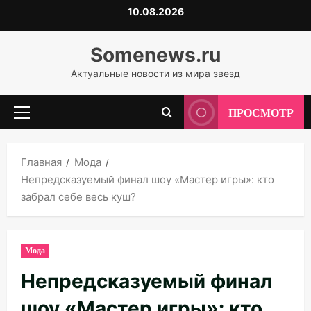
Перейти
10.08.2026
к
содержимому
Somenews.ru
Актуальные новости из мира звезд
ПРОСМОТР
Основное
меню
Главная
Мода
Непредсказуемый финал шоу «Мастер игры»: кто
забрал себе весь куш?
Мода
Непредсказуемый финал
шоу «Мастер игры»: кто