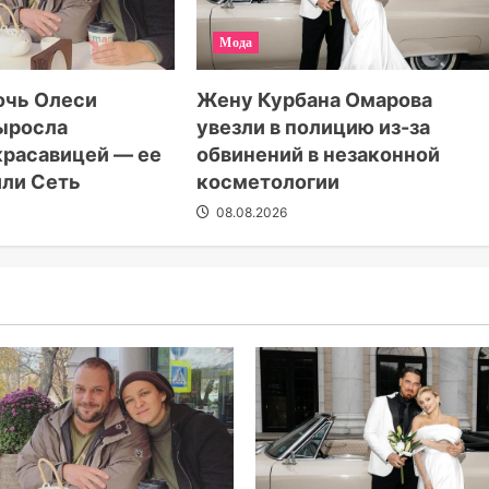
Мода
очь Олеси
Жену Курбана Омарова
ыросла
увезли в полицию из-за
красавицей — ее
обвинений в незаконной
или Сеть
косметологии
08.08.2026