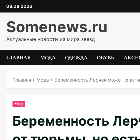
Перейти
08.08.2026
к
содержимому
Somenews.ru
Актуальные новости из мира звезд
ГЛАВНАЯ
МОДА
ОДЕЖДА
ОБУВЬ
АКСЕ
Главная
Мода
Беременность Лерчек может спасти 
Мода
Беременность Лер
от тюрьмы, но ест