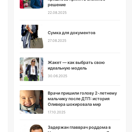
решение
22.08.2025
Сумка для документов
27.08.2025
Жакет — как выбрать свою
идеальную модель
30.06.2025
Врачи пришили голову 2-летнему
мальчику после ДТП: история
Оливера шокировала мир
17.10.2025
Задержан главврач роддома в