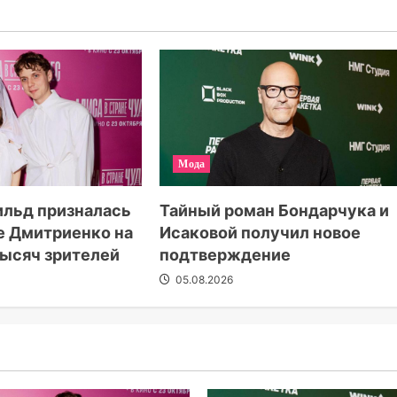
Мода
Тайный роман Бондарчука и
ильд призналась
Исаковой получил новое
е Дмитриенко на
подтверждение
 тысяч зрителей
05.08.2026