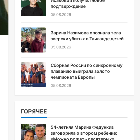
Исаковой получил новое
подтверждение
05.08.2026
Зарина Назимова опознала тела
зверски убитых в Таиланде детей
05.08.2026
Сборная России по синхронному
плаванию выиграла золото
чемпионата Европы
05.08.2026
ГОРЯЧЕЕ
54-летняя Марина Федункив
заговорила о втором ребенке:
«Можно рожать десятерых»