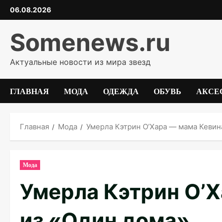
Перейти
06.08.2026
к
содержимому
Somenews.ru
Актуальные новости из мира звезд
ГЛАВНАЯ
МОДА
ОДЕЖДА
ОБУВЬ
АКСЕ
Главная
Мода
Умерла Кэтрин О’Хара — мама Кевин
Мода
Умерла Кэтрин О’Х
из «Один дома»