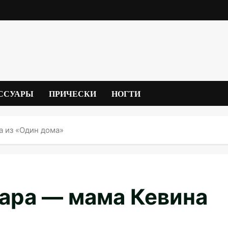
ССУАРЫ
ПРИЧЕСКИ
НОГТИ
а из «Один дома»
ара — мама Кевина