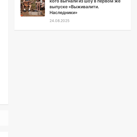
кого выгнали из шоу в первом же
выпуске «Выживалити.
Наследники»
24.08.2025
е