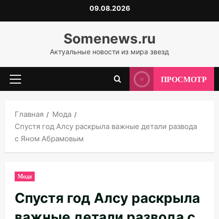
Перейти
09.08.2026
к
содержимому
Somenews.ru
Актуальные новости из мира звезд
ПРОСМОТР
Основное
меню
Главная
Мода
Спустя год Алсу раскрыла важные детали развода
с Яном Абрамовым
Мода
Спустя год Алсу раскрыла
важные детали развода с