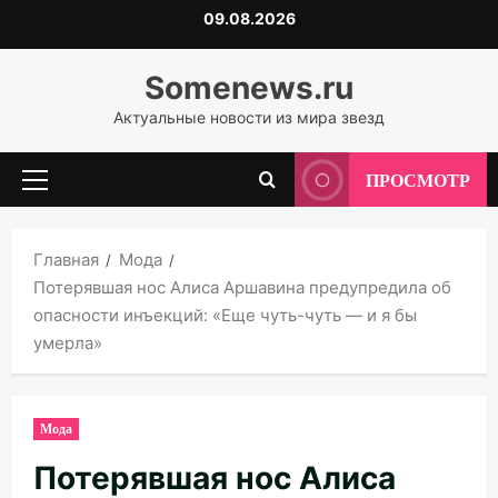
Перейти
09.08.2026
к
содержимому
Somenews.ru
Актуальные новости из мира звезд
ПРОСМОТР
Основное
меню
Главная
Мода
Потерявшая нос Алиса Аршавина предупредила об
опасности инъекций: «Еще чуть-чуть — и я бы
умерла»
Мода
Потерявшая нос Алиса