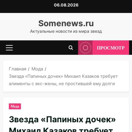
Перейти
06.08.2026
к
содержимому
Somenews.ru
Актуальные новости из мира звезд
ПРОСМОТР
Основное
меню
Главная
Мода
Звезда «Папиных дочек» Михаил Казаков требует
алименты с экс-жены, не простившей ему долги
Мода
Звезда «Папиных дочек»
Михаил Казаков требует