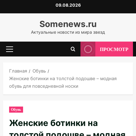
Перейти
09.08.2026
к
содержимому
Somenews.ru
Актуальные новости из мира звезд
ПРОСМОТР
Основное
меню
Главная
Обувь
Женские ботинки на толстой подошве – модная
обувь для повседневной носки
Обувь
Женские ботинки на
толстой подошве – модная