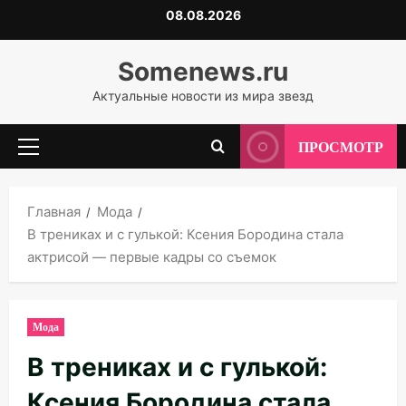
Перейти
08.08.2026
к
содержимому
Somenews.ru
Актуальные новости из мира звезд
ПРОСМОТР
Основное
меню
Главная
Мода
В трениках и с гулькой: Ксения Бородина стала
актрисой — первые кадры со съемок
Мода
В трениках и с гулькой:
Ксения Бородина стала