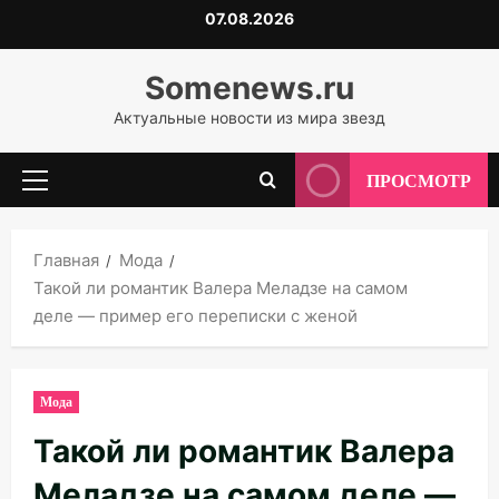
Перейти
07.08.2026
к
содержимому
Somenews.ru
Актуальные новости из мира звезд
ПРОСМОТР
Основное
меню
Главная
Мода
Такой ли романтик Валера Меладзе на самом
деле — пример его переписки с женой
Мода
Такой ли романтик Валера
Меладзе на самом деле —