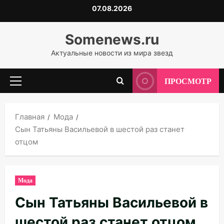
Перейти
07.08.2026
к
содержимому
Somenews.ru
Актуальные новости из мира звезд
ПРОСМОТР
Основное
меню
Главная
Мода
Сын Татьяны Васильевой в шестой раз станет
отцом
Мода
Сын Татьяны Васильевой в
шестой раз станет отцом