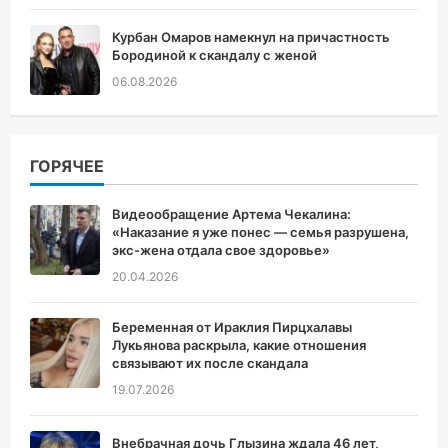
Курбан Омаров намекнул на причастность
Бородиной к скандалу с женой
06.08.2026
ГОРЯЧЕЕ
Видеообращение Артема Чекалина:
«Наказание я уже понес — семья разрушена,
экс-жена отдала свое здоровье»
20.04.2026
Беременная от Ираклия Пирцхалавы
Лукьянова раскрыла, какие отношения
связывают их после скандала
19.07.2026
Внебрачная дочь Глызина ждала 46 лет,