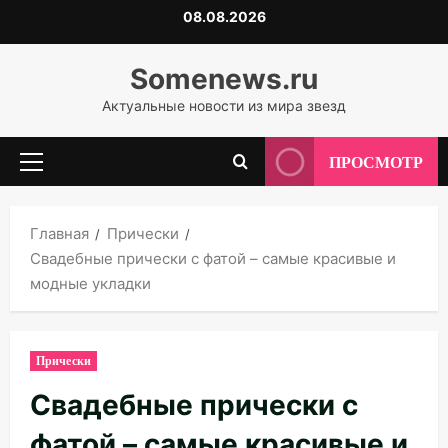
Перейти
08.08.2026
к
содержимому
Somenews.ru
Актуальные новости из мира звезд
ПРОСМОТР
Основное
меню
Главная
Прически
Свадебные прически с фатой – самые красивые и
модные укладки
Прически
Свадебные прически с
фатой – самые красивые и