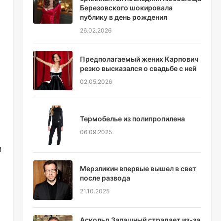
Березовского шокировала
публику в день рождения
26.02.2026
Предполагаемый жених Карпович
резко высказался о свадьбе с ней
02.05.2026
Термобелье из полипропилена
06.09.2025
м
Мерзликин впервые вышел в свет
после развода
21.10.2025
Аскольд Запашный страдает из-за