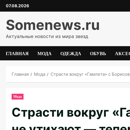
Перейти
07.08.2026
к
содержимому
Somenews.ru
Актуальные новости из мира звезд
ГЛАВНАЯ
МОДА
ОДЕЖДА
ОБУВЬ
АКСЕ
Главная
Мода
Страсти вокруг «Гамлета» с Борисо
Мода
Страсти вокруг «Г
не утихают — тепе