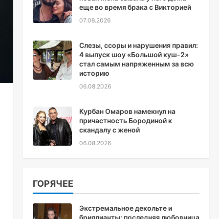
еще во время брака с Викторией
07.08.2026
Слезы, ссоры и нарушения правил:
4 выпуск шоу «Большой куш-2»
стал самым напряженным за всю
историю
06.08.2026
Курбан Омаров намекнул на
причастность Бородиной к
скандалу с женой
06.08.2026
ГОРЯЧЕЕ
Экстремальное декольте и
бриллианты: последняя любовница