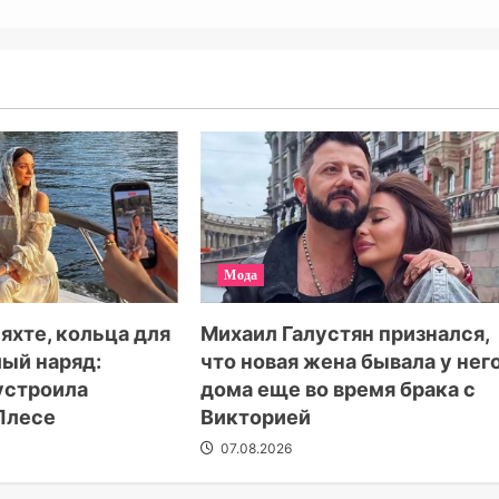
Мода
 яхте, кольца для
Михаил Галустян признался,
лый наряд:
что новая жена бывала у нег
устроила
дома еще во время брака с
Плесе
Викторией
07.08.2026