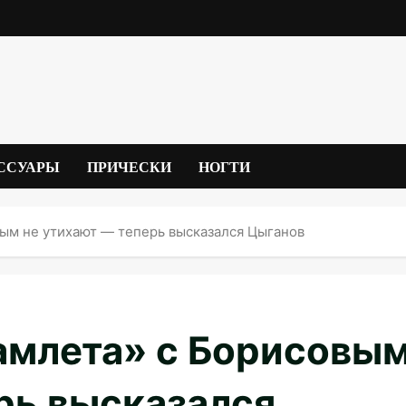
ССУАРЫ
ПРИЧЕСКИ
НОГТИ
вым не утихают — теперь высказался Цыганов
амлета» с Борисовы
рь высказался