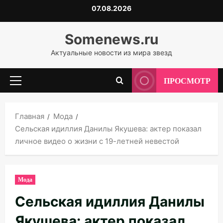
Перейти
07.08.2026
к
содержимому
Somenews.ru
Актуальные новости из мира звезд
ПРОСМОТР
Основное
меню
Главная
Мода
Сельская идиллия Данилы Якушева: актер показал
личное видео о жизни с 19-летней невестой
Мода
Сельская идиллия Данилы
Якушева: актер показал