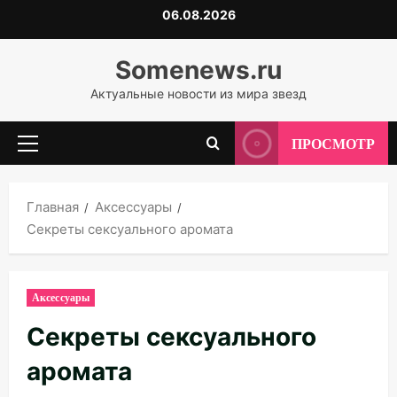
Перейти
06.08.2026
к
содержимому
Somenews.ru
Актуальные новости из мира звезд
ПРОСМОТР
Основное
меню
Главная
Аксессуары
Секреты сексуального аромата
Аксессуары
Секреты сексуального
аромата