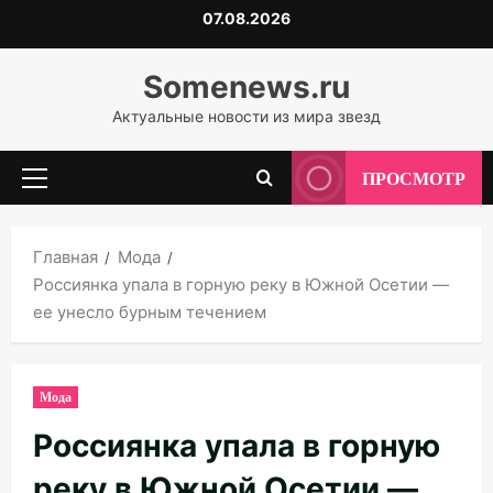
Перейти
07.08.2026
к
содержимому
Somenews.ru
Актуальные новости из мира звезд
ПРОСМОТР
Основное
меню
Главная
Мода
Россиянка упала в горную реку в Южной Осетии —
ее унесло бурным течением
Мода
Россиянка упала в горную
реку в Южной Осетии —