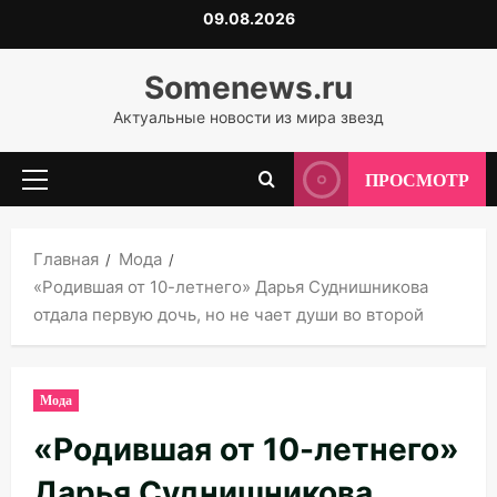
Перейти
09.08.2026
к
содержимому
Somenews.ru
Актуальные новости из мира звезд
ПРОСМОТР
Основное
меню
Главная
Мода
«Родившая от 10-летнего» Дарья Суднишникова
отдала первую дочь, но не чает души во второй
Мода
«Родившая от 10-летнего»
Дарья Суднишникова