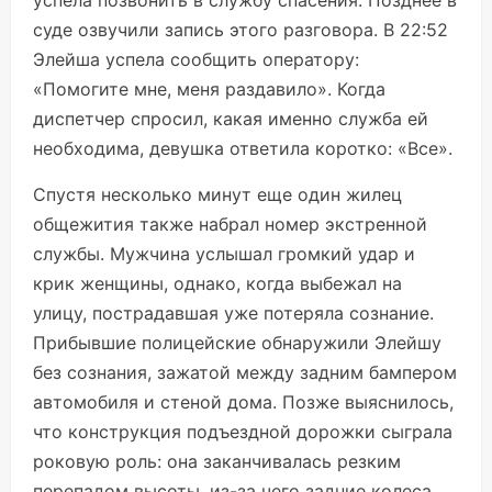
успела позвонить в службу спасения. Позднее в
суде озвучили запись этого разговора. В 22:52
Элейша успела сообщить оператору:
«Помогите мне, меня раздавило». Когда
диспетчер спросил, какая именно служба ей
необходима, девушка ответила коротко: «Все».
Спустя несколько минут еще один жилец
общежития также набрал номер экстренной
службы. Мужчина услышал громкий удар и
крик женщины, однако, когда выбежал на
улицу, пострадавшая уже потеряла сознание.
Прибывшие полицейские обнаружили Элейшу
без сознания, зажатой между задним бампером
автомобиля и стеной дома. Позже выяснилось,
что конструкция подъездной дорожки сыграла
роковую роль: она заканчивалась резким
перепадом высоты, из-за чего задние колеса