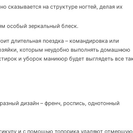
о сказывается на структуре ногтей, делая их
тям особый зеркальный блеск.
тоит длительная поездка – командировка или
 хозяйки, которым неудобно выполнять домашнюю
стирок и уборок маникюр будет выглядеть все та
разный дизайн – френч, роспись, однотонный
утикулу и с помощью топорика удаляют отмершую