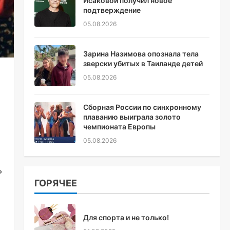
Исаковой получил новое
подтверждение
05.08.2026
Зарина Назимова опознала тела
зверски убитых в Таиланде детей
05.08.2026
Сборная России по синхронному
плаванию выиграла золото
чемпионата Европы
05.08.2026
ь
ГОРЯЧЕЕ
Для спорта и не только!