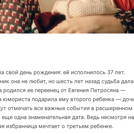
а свой день рождения: ей исполнилось 37 лет.
дник она не любит, но шесть лет назад судьба дала
а родился ее первенец от Евгения Петросяна —
га юмориста подарила ему второго ребенка — доч
дут отмечать все важные события в расширенном
я еще одна знаменательная дата. Ведь несмотря на
я избранница мечтает о третьем ребенке.