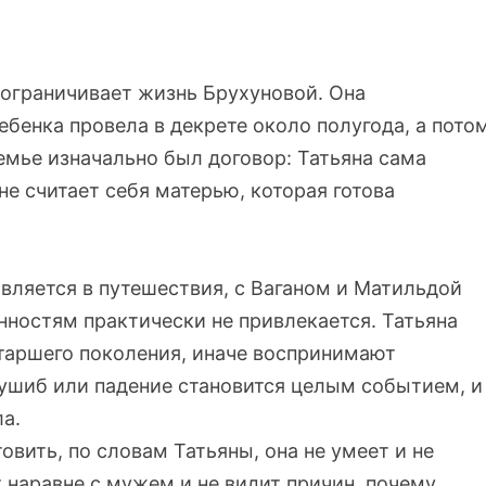
 ограничивает жизнь Брухуновой. Она
ебенка провела в декрете около полугода, а пото
 семье изначально был договор: Татьяна сама
 не считает себя матерью, которая готова
вляется в путешествия, с Ваганом и Матильдой
анностям практически не привлекается. Татьяна
старшего поколения, иначе воспринимают
ушиб или падение становится целым событием, и
ла.
овить, по словам Татьяны, она не умеет и не
 наравне с мужем и не видит причин, почему