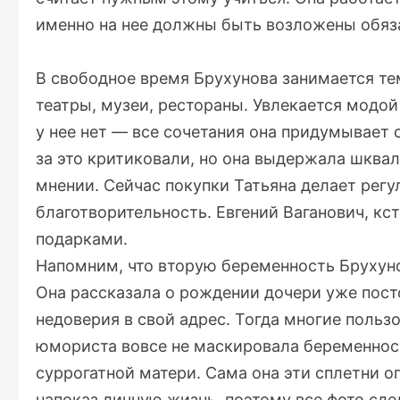
именно на нее должны быть возложены обяза
В свободное время Брухунова занимается тем
театры, музеи, рестораны. Увлекается модой
у нее нет — все сочетания она придумывает 
за это критиковали, но она выдержала шква
мнении. Сейчас покупки Татьяна делает регу
благотворительность. Евгений Ваганович, кс
подарками.
Напомним, что вторую беременность Брухуно
Она рассказала о рождении дочери уже пост
недоверия в свой адрес. Тогда многие польз
юмориста вовсе не маскировала беременност
суррогатной матери. Сама она эти сплетни оп
напоказ личную жизнь, поэтому все фото сде