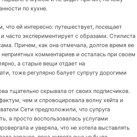
нности по кухне.
, что ей интересно: путешествует, посещает
 и часто экспериментирует с образами. Стилиста
сама. Причем, как она отмечала, долгое время ее
л неприятных комментариев и осталась при своем
лярно, а старые вещи отдает на
тати, тоже регулярно балует супругу дорогими
ва тщательно скрывала от своих подписчиков.
фактум, чем и спровоцировала волну хейта и
ователи Сети предположили, что супруга
ь, а просто воспользовалась услугами
ровергала и уверяла, что не хотела выставлять
лала заранее, пока живота еще не было.