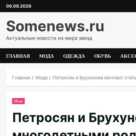
Перейти
06.08.2026
к
содержимому
Somenews.ru
Актуальные новости из мира звезд
ГЛАВНАЯ
МОДА
ОДЕЖДА
ОБУВЬ
АКСЕ
Главная
Мода
Петросян и Брухунова мечтают ста
Мода
Петросян и Брухун
многодетными ро