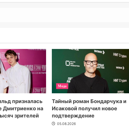
Мода
Тайный роман Бондарчука и
ильд призналась
Исаковой получил новое
е Дмитриенко на
подтверждение
 тысяч зрителей
05.08.2026