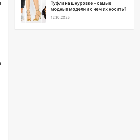
ы
Туфли на шнуровке – самые
модные модели и с чем их носить?
12.10.2025
й
а