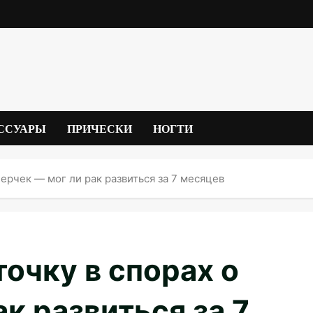
ССУАРЫ
ПРИЧЕСКИ
НОГТИ
Лерчек — мог ли рак развиться за 7 месяцев
точку в спорах о
к развиться за 7