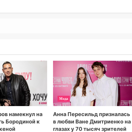
Мода
ов намекнул на
Анна Пересильд призналась
ть Бородиной к
в любви Ване Дмитриенко на
 женой
глазах у 70 тысяч зрителей