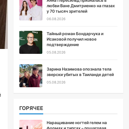
Анна Пересильд призналась в
любви Ване Дмитриенко на глазах
у 70 тысяч зрителей
06.08.2026
Тайный роман Бондарчука и
Исаковой получил новое
подтверждение
05.08.2026
Зарина Назимова опознала тела
зверски убитых в Таиланде детей
05.08.2026
й
ГОРЯЧЕЕ
Наращивание ногтей гелем на
формах и типсах – пошаговая