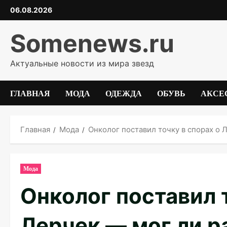
Перейти
06.08.2026
к
содержимому
Somenews.ru
Актуальные новости из мира звезд
ГЛАВНАЯ
МОДА
ОДЕЖДА
ОБУВЬ
АКСЕ
Главная
Мода
Онколог поставил точку в спорах о 
Мода
Онколог поставил 
Лерчек — мог ли ра