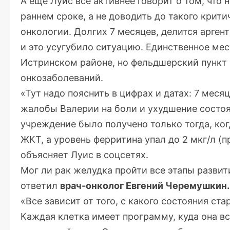
А еще Луис все активнее говорит о том, что
раннем сроке, а не доводить до такого крит
онкологии. Долгих 7 месяцев, делится арген
и это усугубило ситуацию. Единственное мес
Истринском районе, но фельдшерский пункт 
онкозаболеваний.
«Тут надо пояснить в цифрах и датах: 7 мес
жалобы Валерии на боли и ухудшение состоя
учреждение было получено только тогда, ког
ЖКТ, а уровень ферритина упал до 2 мкг/л (
объясняет Луис в соцсетях.
Мог ли рак желудка пройти все этапы развити
ответил
врач-онколог Евгений Черемушкин.
«Все зависит от того, с какого состояния с
Каждая клетка имеет программу, куда она вс