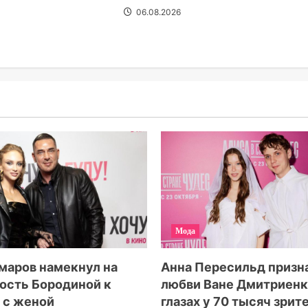
06.08.2026
Мода
маров намекнул на
Анна Пересильд призн
ость Бородиной к
любви Ване Дмитриенк
 с женой
глазах у 70 тысяч зрит