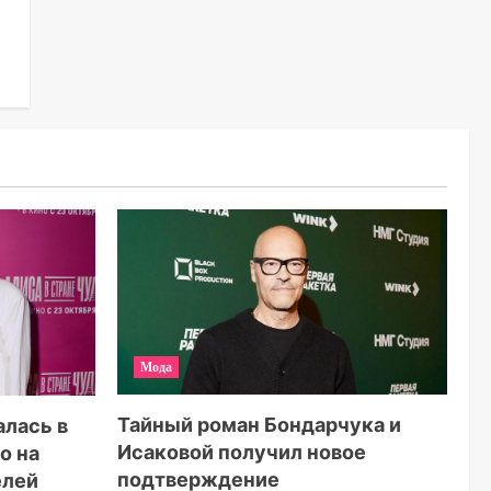
Мода
Тайный роман Бондарчука и
алась в
Исаковой получил новое
о на
подтверждение
елей