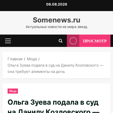
Перейти
06.08.2026
к
содержимому
Somenews.ru
Актуальные новости из мира звезд
ПРОСМОТР
Основное
меню
Главная
Мода
Ольга Зуева подала в суд на Данилу Козловского —
она требует алименты на дочь
Мода
Ольга Зуева подала в суд
на Данилу Козловского —