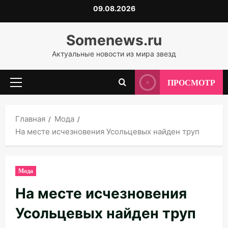
Перейти
09.08.2026
к
содержимому
Somenews.ru
Актуальные новости из мира звезд
ПРОСМОТР
Основное
меню
Главная
Мода
На месте исчезновения Усольцевых найден труп
Мода
На месте исчезновения
Усольцевых найден труп