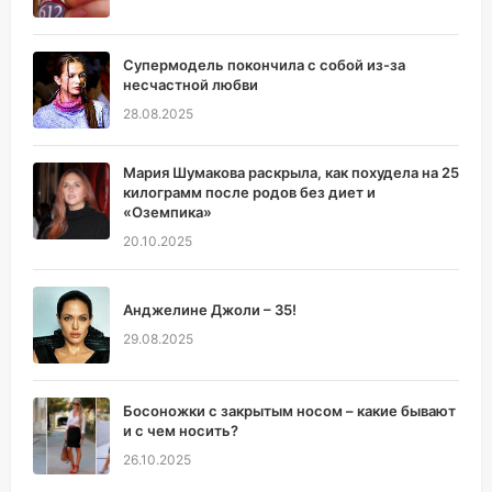
Супермодель покончила с собой из-за
несчастной любви
28.08.2025
Мария Шумакова раскрыла, как похудела на 25
килограмм после родов без диет и
«Оземпика»
20.10.2025
Анджелине Джоли – 35!
29.08.2025
Босоножки с закрытым носом – какие бывают
и с чем носить?
26.10.2025