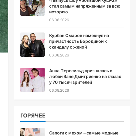
4 выпуск шоу «Большой куш-2»
стал самым напряженным за всю
историю
06.08.2026
Курбан Омаров намекнул на
причастность Бородиной к
скандалу с женой
06.08.2026
Анна Пересильд призналась в
любви Ване Дмитриенко на глазах
у 70 тысяч зрителей
06.08.2026
ГОРЯЧЕЕ
Сапоги с мехом – самые модные