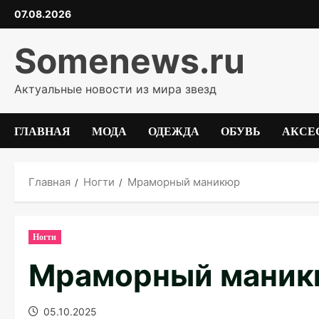
Перейти
07.08.2026
к
содержимому
Somenews.ru
Актуальные новости из мира звезд
ГЛАВНАЯ
МОДА
ОДЕЖДА
ОБУВЬ
АКСЕ
Главная
Ногти
Мраморный маникюр
Ногти
Мраморный мани
05.10.2025