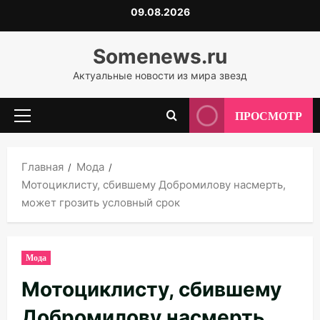
Перейти
09.08.2026
к
содержимому
Somenews.ru
Актуальные новости из мира звезд
ПРОСМОТР
Основное
меню
Главная
Мода
Мотоциклисту, сбившему Добромилову насмерть,
может грозить условный срок
Мода
Мотоциклисту, сбившему
Добромилову насмерть,