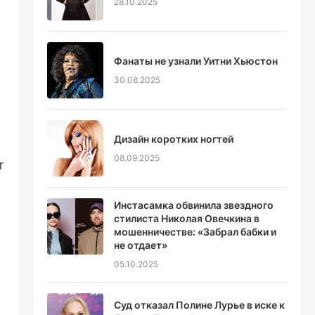
28.10.2025
Фанаты не узнали Уитни Хьюстон
30.08.2025
Дизайн коротких ногтей
08.09.2025
т
Инстасамка обвинила звездного
стилиста Николая Овечкина в
мошенничестве: «Забрал бабки и
не отдает»
05.10.2025
Суд отказал Полине Лурье в иске к