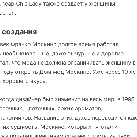
heap Chic Lady также создает у женщины
астья.
 создания
овек Франко Москино долгое время работал
ь необыкновенные, даже вычурные и дорогие
тал, что мода не должна ограничивать женщину в
 году открыть Дом мод Москино. Уже через 10 ле
 хорошего вкуса.
когда дизайнер был знаменит на весь мир, в 1995
асочных, цветочных, ярких ароматов,
акончиков. Название этих духов переводится как
 их сущность. Москино, который тяготел к
е же подарил женщинам среднего достатка духи