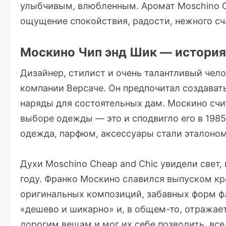
улыбчивым, влюбленным. Аромат Moschino C
ощущение спокойствия, радости, нежного сч
Москино Чип энд Шик — история
Дизайнер, стилист и очень талантливый чел
компании Версаче. Он предпочитал создават
наряды для состоятельных дам. Москино счи
выборе одежды — это и сподвигло его в 1985
одежда, парфюм, аксессуары стали эталоном
Духи Moschino Cheap and Chic увидели свет, 
году. Франко Москино славился выпуском кр
оригинальных композиций, забавных форм фл
«дешево и шикарно» и, в общем-то, отражает
дорогим вещам и мог их себе позволить, вс