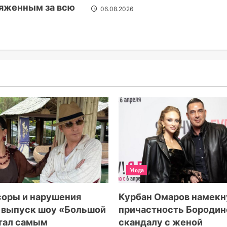
яженным за всю
06.08.2026
Мода
соры и нарушения
Курбан Омаров намекн
4 выпуск шоу «Большой
причастность Бородин
тал самым
скандалу с женой