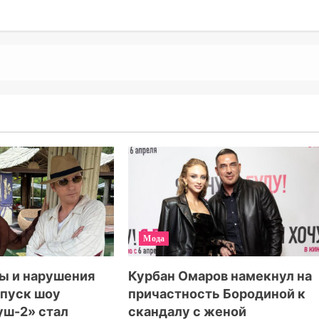
Мода
ы и нарушения
Курбан Омаров намекнул на
ыпуск шоу
причастность Бородиной к
уш-2» стал
скандалу с женой