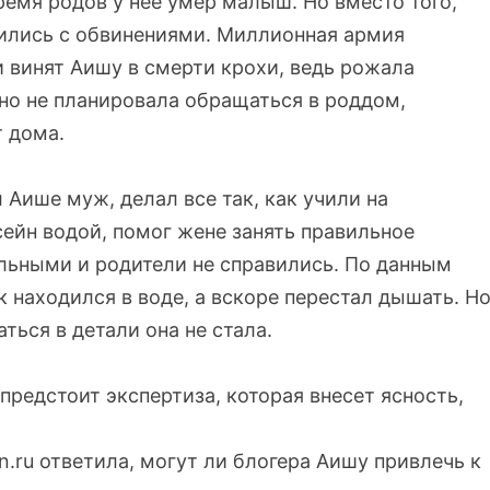
ремя родов у нее умер малыш. Но вместо того,
сились с обвинениями. Миллионная армия
и винят Аишу в смерти крохи, ведь рожала
но не планировала обращаться в роддом,
т дома.
 Аише муж, делал все так, как учили на
сейн водой, помог жене занять правильное
льными и родители не справились. По данным
ок
находился
в воде, а вскоре перестал дышать. Н
аться в детали она не стала.
предстоит экспертиза, которая внесет ясность,
.ru ответила, могут ли блогера Аишу привлечь к