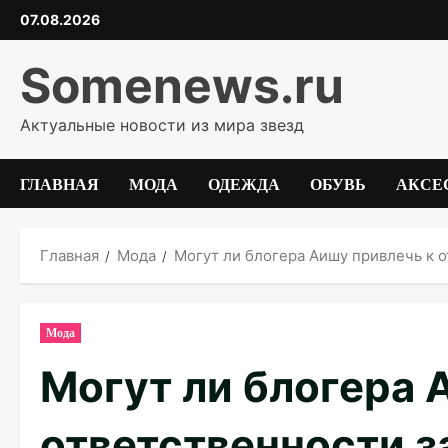
Перейти
07.08.2026
к
содержимому
Somenews.ru
Актуальные новости из мира звезд
ГЛАВНАЯ
МОДА
ОДЕЖДА
ОБУВЬ
АКСЕ
Главная
Мода
Могут ли блогера Аишу привлечь к 
Мода
Могут ли блогера 
ответственности з