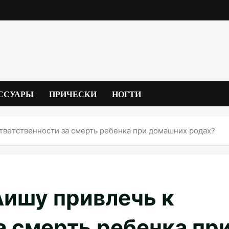
ССУАРЫ
ПРИЧЕСКИ
НОГТИ
ответственности за смерть ребенка при домашних родах?
Аишу привлечь к
а смерть ребенка пр