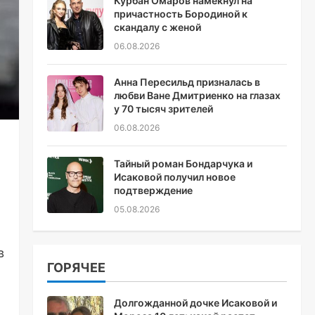
Курбан Омаров намекнул на
причастность Бородиной к
скандалу с женой
06.08.2026
Анна Пересильд призналась в
любви Ване Дмитриенко на глазах
у 70 тысяч зрителей
06.08.2026
Тайный роман Бондарчука и
Исаковой получил новое
подтверждение
05.08.2026
в
ГОРЯЧЕЕ
Долгожданной дочке Исаковой и