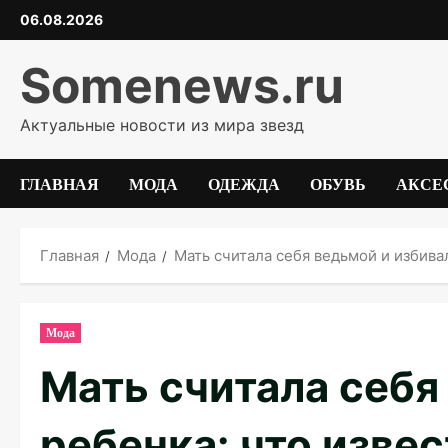
Перейти
06.08.2026
к
содержимому
Somenews.ru
Актуальные новости из мира звезд
ГЛАВНАЯ
МОДА
ОДЕЖДА
ОБУВЬ
АКСЕ
Главная
Мода
Мать считала себя ведьмой и избива
Мода
Мать считала себя
ребенка: что извес