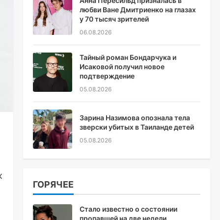
Анна Пересильд призналась в
любви Ване Дмитриенко на глазах
у 70 тысяч зрителей
06.08.2026
Тайный роман Бондарчука и
Исаковой получил новое
подтверждение
05.08.2026
Зарина Назимова опознала тела
зверски убитых в Таиланде детей
05.08.2026
к
ГОРЯЧЕЕ
Стало известно о состоянии
пропавшей на две недели