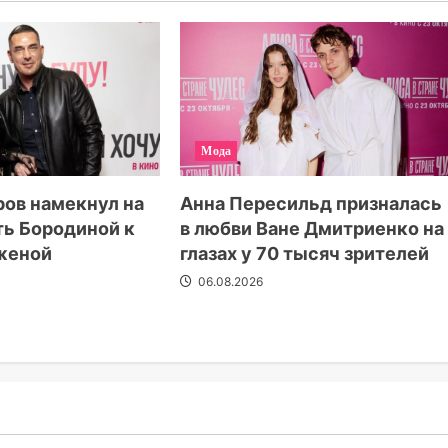
Мода
ов намекнул на
Анна Пересильд призналась
ть Бородиной к
в любви Ване Дмитриенко на
 женой
глазах у 70 тысяч зрителей
06.08.2026