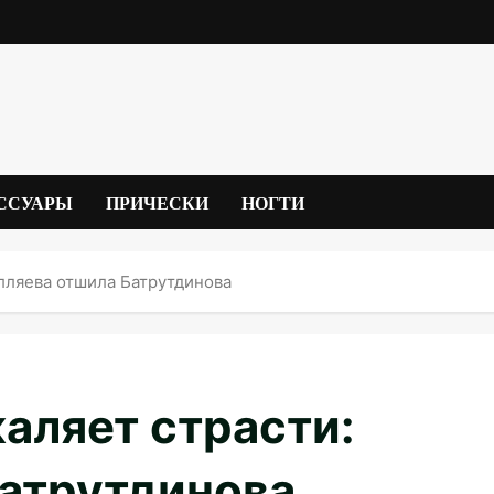
ССУАРЫ
ПРИЧЕСКИ
НОГТИ
илляева отшила Батрутдинова
аляет страсти:
Батрутдинова