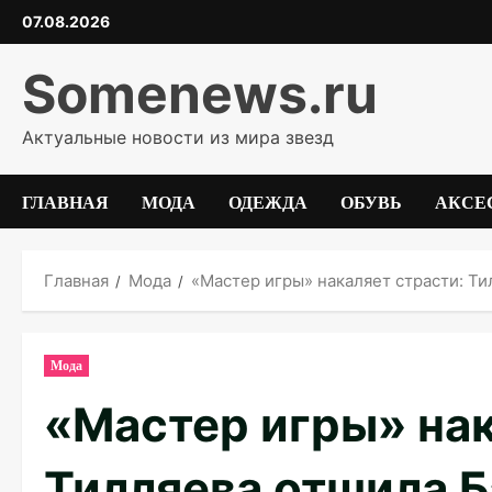
Перейти
07.08.2026
к
содержимому
Somenews.ru
Актуальные новости из мира звезд
ГЛАВНАЯ
МОДА
ОДЕЖДА
ОБУВЬ
АКСЕ
Главная
Мода
«Мастер игры» накаляет страсти: Т
Мода
«Мастер игры» нак
Тилляева отшила 