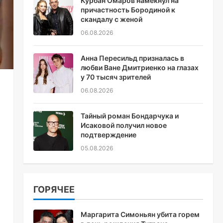
Курбан Омаров намекнул на
причастность Бородиной к
скандалу с женой
06.08.2026
Анна Пересильд призналась в
любви Ване Дмитриенко на глазах
у 70 тысяч зрителей
06.08.2026
Тайный роман Бондарчука и
Исаковой получил новое
подтверждение
05.08.2026
ГОРЯЧЕЕ
Маргарита Симоньян убита горем