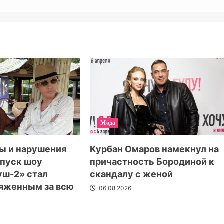
Мода
ы и нарушения
Курбан Омаров намекнул на
ыпуск шоу
причастность Бородиной к
уш-2» стал
скандалу с женой
яженным за всю
06.08.2026