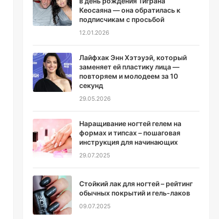
в день рождения Тиграна
Кеосаяна — она обратилась к
подписчикам с просьбой
12.01.2026
Лайфхак Энн Хэтэуэй, который
заменяет ей пластику лица —
повторяем и молодеем за 10
секунд
29.05.2026
Наращивание ногтей гелем на
формах и типсах – пошаговая
инструкция для начинающих
29.07.2025
Стойкий лак для ногтей – рейтинг
обычных покрытий и гель-лаков
09.07.2025