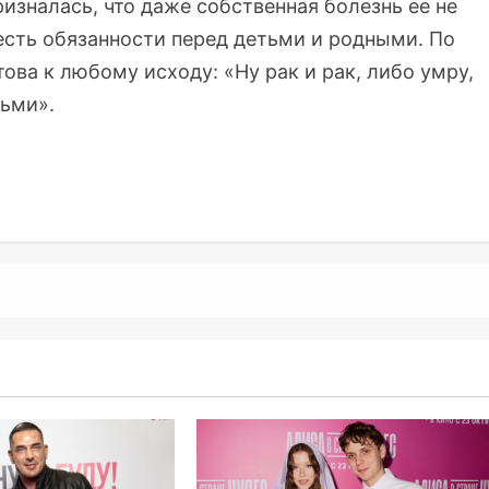
ризналась, что даже собственная болезнь ее не
е есть обязанности перед детьми и родными. По
ова к любому исходу: «Ну рак и рак, либо умру,
тьми».