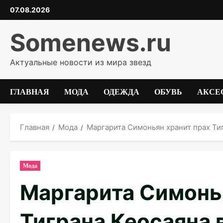
Перейти
07.08.2026
к
содержимому
Somenews.ru
Актуальные новости из мира звезд
ГЛАВНАЯ
МОДА
ОДЕЖДА
ОБУВЬ
АКСЕ
Главная
Мода
Маргарита Симоньян хранит прах Тиг
Мода
Маргарита Симонь
Тиграна Кеосаяна 