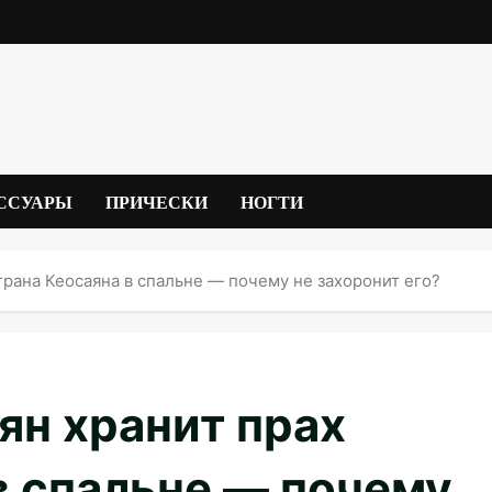
ССУАРЫ
ПРИЧЕСКИ
НОГТИ
рана Кеосаяна в спальне — почему не захоронит его?
ян хранит прах
в спальне — почему