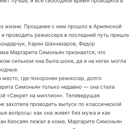
нет лучше, и все свободное время проводила в
 из жизни. Прощание с ним прошло в Армянской
 и проводить режиссера в последний путь пришл
Бондарчук, Карен Шахназаров, Федор
ама Маргарита Симоньян признается, что
ком сильном она была шоке, да и на ногах могла
родные.
а место, где похоронен режиссер, долго
арита Симоньян только недавно — она стала
й «Секрет на миллион». Телеведущая
 не захотела проводить выпуск по классической
ные вопросы: как она живет без мужа и как
ран Кеосаян лежал в коме, Маргарите Симоньян