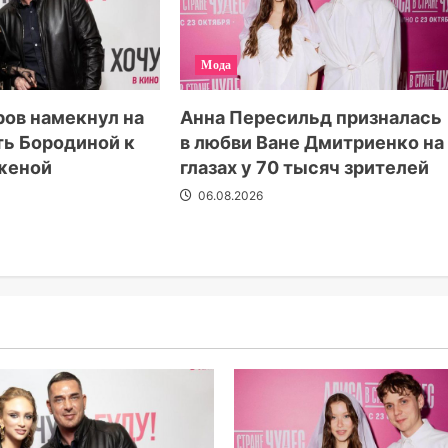
Мода
ов намекнул на
Анна Пересильд призналась
ть Бородиной к
в любви Ване Дмитриенко на
 женой
глазах у 70 тысяч зрителей
06.08.2026