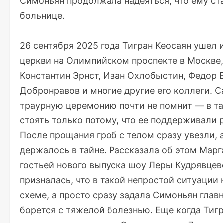
Симоньян продолжала надеяться, что ему ста
больнице.
26 сентября 2025 года Тигран Кеосаян ушел
церкви на Олимпийском проспекте в Москве,
Константин Эрнст, Иван Охлобыстин, Федор 
Добронравов и многие другие его коллеги. С
траурную церемонию почти не помнит — в та
стоять только потому, что ее поддерживали 
После прощания гроб с телом сразу увезли, 
держалось в тайне. Рассказала об этом Марг
гостьей
нового выпуска
шоу Леры Кудрявцево
призналась, что в такой непростой ситуации
схеме, а просто сразу задала Симоньян глав
борется с тяжелой болезнью. Еще когда Тиг