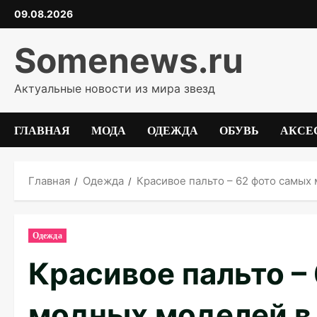
Перейти
09.08.2026
к
содержимому
Somenews.ru
Актуальные новости из мира звезд
ГЛАВНАЯ
МОДА
ОДЕЖДА
ОБУВЬ
АКСЕ
Главная
Одежда
Красивое пальто – 62 фото самых
Одежда
Красивое пальто –
модных моделей в 