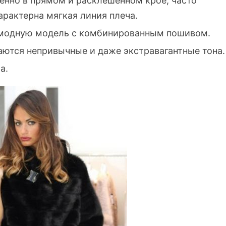
нно в прямом и расклешенном крое, часто
арактерна мягкая линия плеча.
рамодную модель с комбинированным пошивом.
ются непривычные и даже экстравагантные тона.
а.