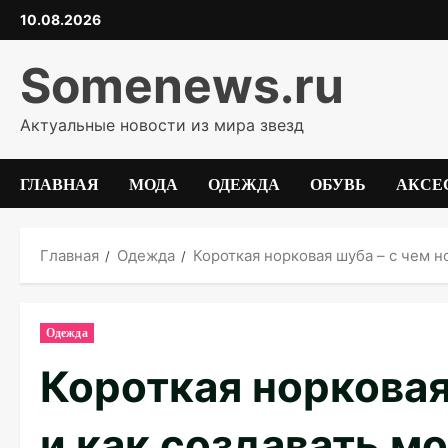
Перейти
10.08.2026
к
содержимому
Somenews.ru
Актуальные новости из мира звезд
ГЛАВНАЯ
МОДА
ОДЕЖДА
ОБУВЬ
АКСЕ
Главная
Одежда
Короткая норковая шуба – с чем н
Одежда
Короткая норковая
и как создавать м