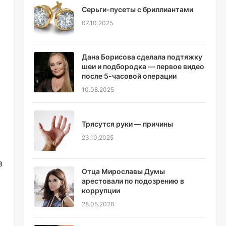
Серьги-пусеты с бриллиантами
07.10.2025
Дана Борисова сделала подтяжку
шеи и подбородка — первое видео
после 5-часовой операции
10.08.2025
ь
Трясутся руки — причины
23.10.2025
з
Отца Мирославы Думы
арестовали по подозрению в
коррупции
28.05.2026