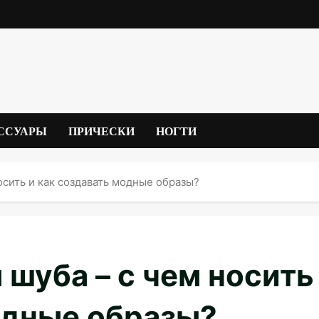
ССУАРЫ
ПРИЧЕСКИ
НОГТИ
осить и как создавать модные образы?
 шуба – с чем носить
одные образы?