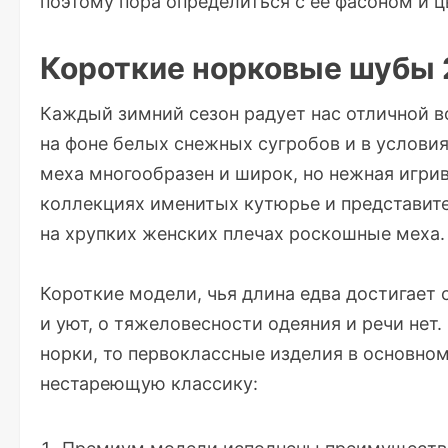
поэтому пора определиться с ее фасоном и ц
Короткие норковые шубы 
Каждый зимний сезон радует нас отличной 
на фоне белых снежных сугробов и в услови
меха многообразен и широк, но нежная игри
коллекциях именитых кутюрье и представит
на хрупких женских плечах роскошные меха.
Короткие модели, чья длина едва достигает
и уют, о тяжеловесности одеяния и речи нет.
норки, то первоклассные изделия в основно
нестареющую классику: