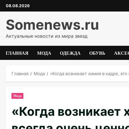
Перейти
08.08.2026
к
содержимому
Somenews.ru
Актуальные новости из мира звезд
ГЛАВНАЯ
МОДА
ОДЕЖДА
ОБУВЬ
АКСЕ
Главная
Мода
«Когда возникает химия в кадре, эт
Мода
«Когда возникает х
всегда очень ценн