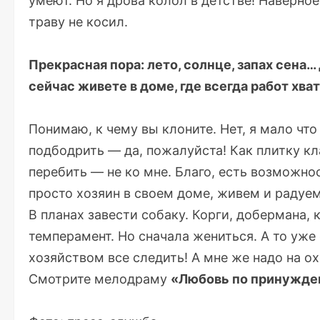
умеют. Но я дрова колол в детстве! Наверное,
траву не косил.
Прекрасная пора: лето, солнце, запах сена…
сейчас живете в доме, где всегда работ хва
Понимаю, к чему вы клоните. Нет, я мало чт
подбодрить — да, пожалуйста! Как плитку кл
перебить — не ко мне. Благо, есть возможно
просто хозяин в своем доме, живем и радуе
В планах завести собаку. Корги, добермана, 
темперамент. Но сначала жениться. А то уже
хозяйством все следить! А мне же надо на ох
Смотрите мелодраму
«Любовь по принужден