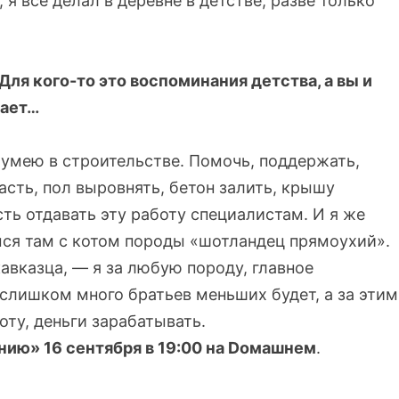
 я все делал в деревне в детстве, разве только
 Для кого-то это воспоминания детства, а вы и
тает…
о умею в строительстве. Помочь, поддержать,
асть, пол выровнять, бетон залить, крышу
сть отдавать эту работу специалистам. И я же
мся там с котом породы «шотландец прямоухий».
кавказца, — я за любую породу, главное
 слишком много братьев меньших будет, а за этим
оту, деньги зарабатывать.
ию» 16 сентября в 19:00 на Dомашнем
.