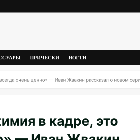
ССУАРЫ
ПРИЧЕСКИ
НОГТИ
о всегда очень ценно» — Иван Жвакин рассказал о новом се
имия в кадре, это
о» — Иван Жвакин