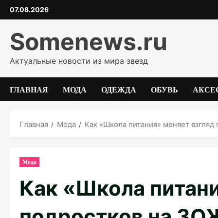
Перейти
07.08.2026
к
содержимому
Somenews.ru
Актуальные новости из мира звезд
ГЛАВНАЯ
МОДА
ОДЕЖДА
ОБУВЬ
АКСЕ
Главная
Мода
Как «Школа питания» меняет взгляд
Мода
Как «Школа питани
подростков на ЗО