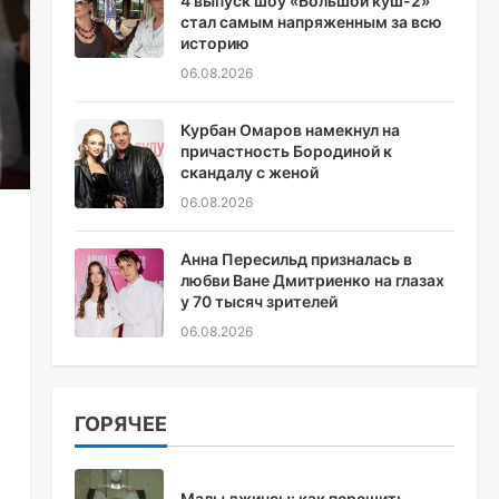
4 выпуск шоу «Большой куш-2»
стал самым напряженным за всю
историю
06.08.2026
Курбан Омаров намекнул на
причастность Бородиной к
скандалу с женой
06.08.2026
Анна Пересильд призналась в
любви Ване Дмитриенко на глазах
у 70 тысяч зрителей
06.08.2026
ГОРЯЧЕЕ
Малы джинсы: как перешить