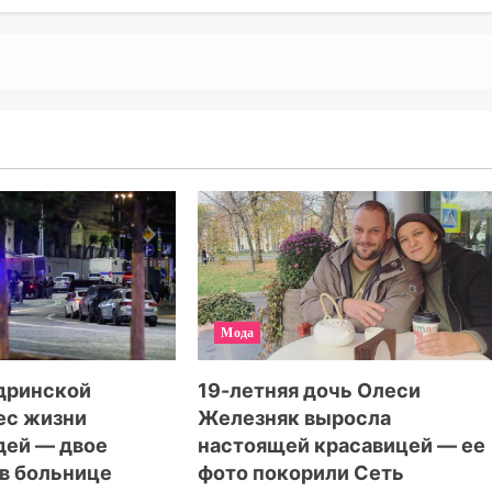
Мода
19-летняя дочь Олеси
удринской
Железняк выросла
ес жизни
настоящей красавицей — ее
дей — двое
фото покорили Сеть
в больнице