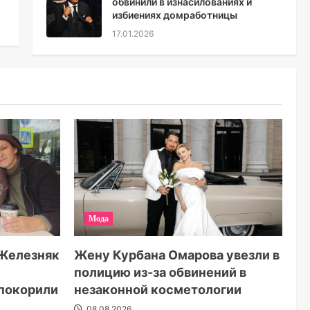
обвинили в изнасилованиях и
избиениях домработницы
17.01.2026
Мода
 Железняк
Жену Курбана Омарова увезли в
полицию из-за обвинений в
 покорили
незаконной косметологии
08.08.2026