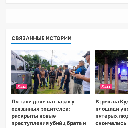
СВЯЗАННЫЕ ИСТОРИИ
Мода
Мода
Пытали дочь на глазах у
Взрыв на К
связанных родителей:
площади ун
раскрыты новые
пятерых лю
преступления убийц брата и
скончались 