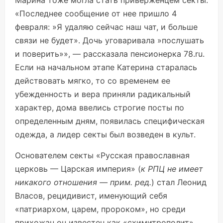
Марина тоже могла стать приверженцем секты.
«Последнее сообщение от нее пришло 4
февраля: »Я удаляю сейчас наш чат, и больше
связи не будет». Дочь уговаривала »послушать
и поверить»», — рассказала пенсионерка
78.ru.
Если на начальном этапе Катерина старалась
действовать мягко, то со временем ее
убежденность и вера приняли радикальный
характер, дома ввелись строгие посты по
определенным дням, появилась специфическая
одежда, а лидер секты был возведен в культ.
Основателем секты «Русская православная
церковь — Царская империя» (
к РПЦ не имеет
никакого отношения — прим. ред.
) стал Леонид
Власов, рецидивист, именующий себя
«патриархом, царем, пророком», но среди
прихожан он известен как «схимитрополит»