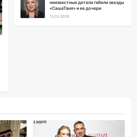
неизвестные детали гибели звезды
«СашаТаня» и ее дочери
15.03.2026