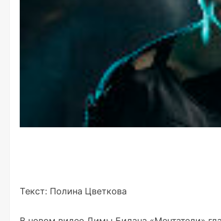
Текст:
Полина Цветкова
В новом видео Димы Билана «Мечтатели» гла