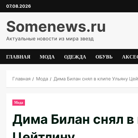
Перейти
07.08.2026
к
содержимому
Somenews.ru
Актуальные новости из мира звезд
ГЛАВНАЯ
МОДА
ОДЕЖДА
ОБУВЬ
АКСЕ
Главная
Мода
Дима Билан снял в клипе Ульяну Це
Мода
Дима Билан снял в
Цейтлину