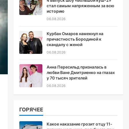
4 выпуск шоу «Большой куш-2»
стал самым напряженным за всю
историю
06.08.2026
Курбан Омаров намекнул на
причастность Бородиной к
скандалу с женой
06.08.2026
Анна Пересильд призналась в
любви Ване Дмитриенко на глазах
у 70 тысяч зрителей
06.08.2026
ГОРЯЧЕЕ
Какое наказание грозит отцу 11-