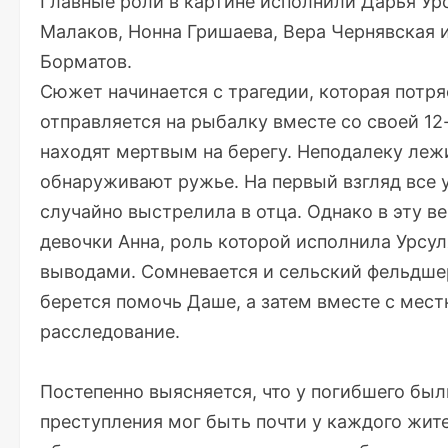
Главные роли в картине исполнили Дарья Урс
Малаков, Нонна Гришаева, Вера Чернявская 
Борматов.
Сюжет начинается с трагедии, которая потр
отправляется на рыбалку вместе со своей 1
находят мертвым на берегу. Неподалеку леж
обнаруживают ружье. На первый взгляд все у
случайно выстрелила в отца. Однако в эту в
девочки Анна, роль которой исполнила Урсул
выводами. Сомневается и сельский фельдше
берется помочь Даше, а затем вместе с ме
расследование.
Постепенно выясняется, что у погибшего бы
преступления мог быть почти у каждого жит