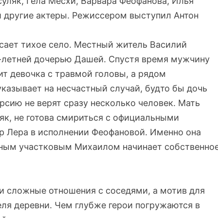
уляк, Гела Месхи, Варвара Феофанова, Илья
и другие актеры. Режиссером выступил Антон
ясает тихое село. Местный житель Василий
2-летней дочерью Дашей. Спустя время мужчину
ит девочка с травмой головы, а рядом
казывает на несчастный случай, будто бы дочь
ерсию не верят сразу несколько человек. Мать
як, не готова смириться с официальными
р Лера в исполнении Феофановой. Именно она
стным участковым Михаилом начинает собственно
ли сложные отношения с соседями, а мотив для
еля деревни. Чем глубже герои погружаются в