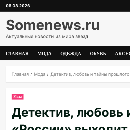
Перейти
08.08.2026
к
содержимому
Somenews.ru
Актуальные новости из мира звезд
ГЛАВНАЯ
МОДА
ОДЕЖДА
ОБУВЬ
АКСЕ
Главная
Мода
Детектив, любовь и тайны прошлого:
Мода
Детектив, любовь 
«России» выходит 