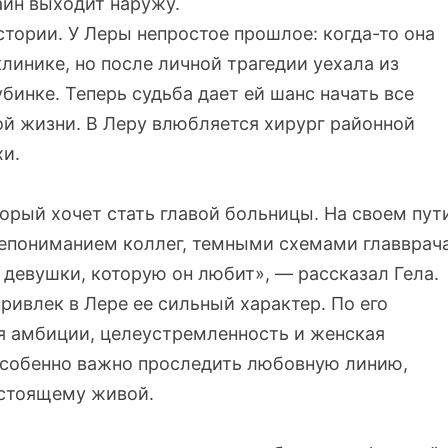
айн выходит наружу.
тории. У Леры непростое прошлое: когда-то она
линике, но после личной трагедии уехала из
бинке. Теперь судьба дает ей шанс начать все
ной жизни. В Леру влюбляется хирург районной
хи.
орый хочет стать главой больницы. На своем пут
непониманием коллег, темными схемами главврач
 девушки, которую он любит», — рассказал Гела.
ривлек в Лере ее сильный характер. По его
я амбиции, целеустремленность и женская
 особенно важно проследить любовную линию,
астоящему живой.