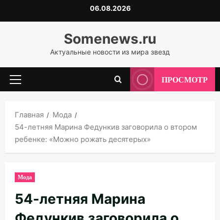
Перейти
06.08.2026
к
содержимому
Somenews.ru
Актуальные новости из мира звезд
ПРОСМОТР
Основное
меню
Главная
Мода
54-летняя Марина Федункив заговорила о втором
ребенке: «Можно рожать десятерых»
Мода
54-летняя Марина
Федункив заговорила о