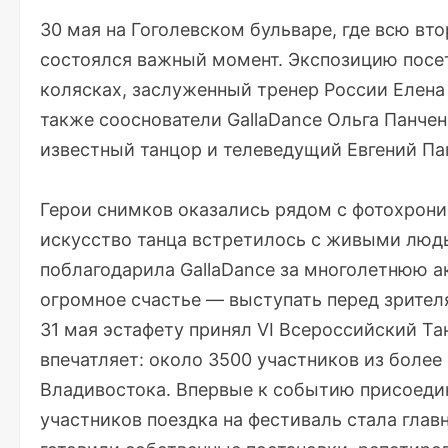
30 мая на Гоголевском бульваре, где всю вт
состоялся важный момент. Экспозицию посе
колясках, заслуженный тренер России Елена
также сооснователи GallaDance Ольга Панче
известный танцор и телеведущий Евгений П
Герои снимков оказались рядом с фотохрони
искусство танца встретилось с живыми люд
поблагодарила GallaDance за многолетнюю ак
огромное счастье — выступать перед зрител
31 мая эстафету принял VI Всероссийский 
впечатляет: около 3500 участников из более
Владивостока. Впервые к событию присоеди
участников поездка на фестиваль стала гла