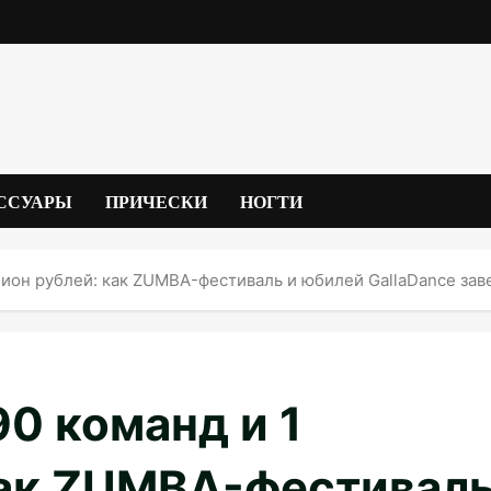
ССУАРЫ
ПРИЧЕСКИ
НОГТИ
ллион рублей: как ZUMBA-фестиваль и юбилей GallaDance за
90 команд и 1
как ZUMBA-фестивал