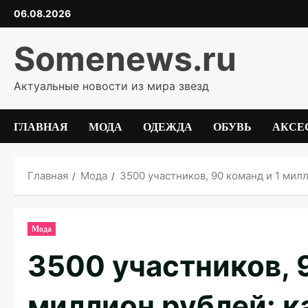
Перейти
06.08.2026
к
содержимому
Somenews.ru
Актуальные новости из мира звезд
ГЛАВНАЯ
МОДА
ОДЕЖДА
ОБУВЬ
АКСЕ
Главная
Мода
3500 участников, 90 команд и 1 ми
Мода
3500 участников, 
миллион рублей: 