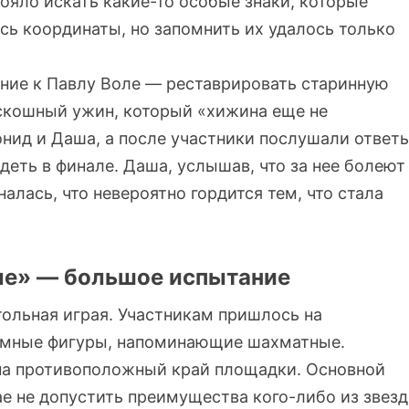
ояло искать какие-то особые знаки, которые
сь координаты, но запомнить их удалось только
ание к Павлу Воле — реставрировать старинную
оскошный ужин, который «хижина еще не
нид и Даша, а после участники послушали ответ
идеть в финале. Даша, услышав, что за нее болеют
налась, что невероятно гордится тем, что стала
ле» — большое испытание
ольная играя. Участникам пришлось на
ромные фигуры, напоминающие шахматные.
 на противоположный край площадки. Основной
е не допустить преимущества кого-либо из звезд