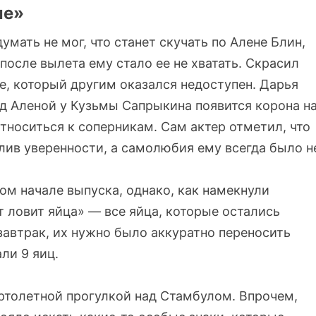
ле»
умать не мог, что станет скучать по Алене Блин,
после вылета ему стало ее не хватать. Скрасил
е, который другим оказался недоступен. Дарья
ад Аленой у Кузьмы Сапрыкина появится корона н
тноситься к соперникам. Сам актер отметил, что
илив уверенности, а самолюбия ему всегда было н
ом начале выпуска, однако, как намекнули
 ловит яйца» — все яйца, которые остались
завтрак, их нужно было аккуратно переносить
ли 9 яиц.
ртолетной прогулкой над Стамбулом. Впрочем,