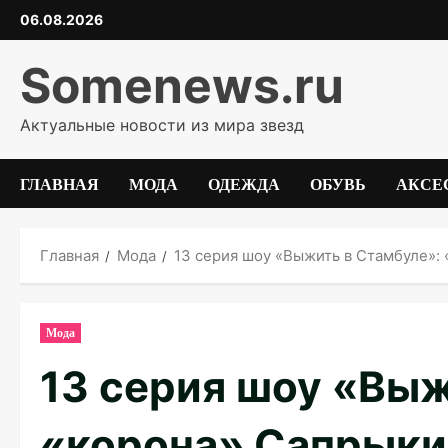
Перейти
06.08.2026
к
содержимому
Somenews.ru
Актуальные новости из мира звезд
ГЛАВНАЯ
МОДА
ОДЕЖДА
ОБУВЬ
АКСЕ
Главная
Мода
13 серия шоу «Выжить в Стамбуле»:
Мода
13 серия шоу «Выж
«корона» Сапрыки