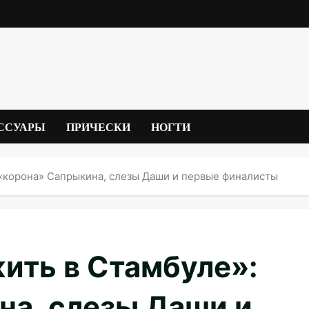
ССУАРЫ
ПРИЧЕСКИ
НОГТИ
 «корона» Сапрыкина, слезы Даши и первые финалисты
ить в Стамбуле»:
на, слезы Даши и