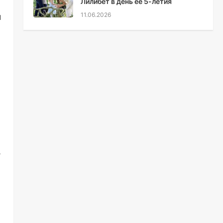
Лилибет в день ее 5-летия
11.06.2026
м
,