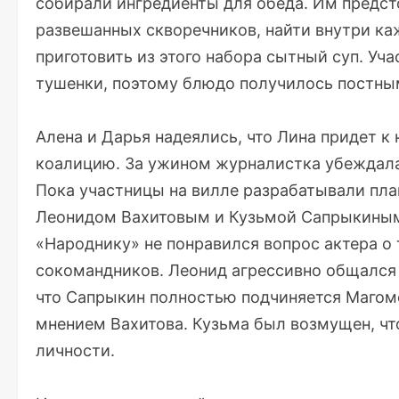
собирали ингредиенты для обеда. Им предсто
развешанных скворечников, найти внутри каж
приготовить из этого набора сытный суп. Уч
тушенки, поэтому блюдо получилось постны
Алена и Дарья надеялись, что Лина придет к 
коалицию. За ужином журналистка убеждала 
Пока участницы на вилле разрабатывали план
Леонидом Вахитовым и Кузьмой Сапрыкиным,
«Народнику» не понравился вопрос актера о 
сокомандников. Леонид агрессивно общался 
что Сапрыкин полностью подчиняется Магоме
мнением Вахитова. Кузьма был возмущен, чт
личности.