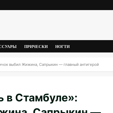
ССУАРЫ
ПРИЧЕСКИ
НОГТИ
вичок выбил Жижина, Сапрыкин — главный антигерой
 в Стамбуле»:
жина, Сапрыкин —