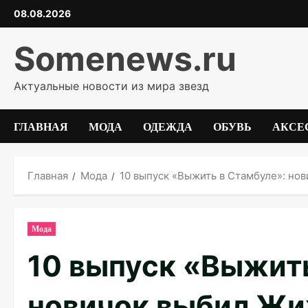
Перейти
08.08.2026
к
содержимому
Somenews.ru
Актуальные новости из мира звезд
ГЛАВНАЯ
МОДА
ОДЕЖДА
ОБУВЬ
АКСЕ
Главная
Мода
10 выпуск «Выжить в Стамбуле»: но
Мода
10 выпуск «Выжить
новичок выбил Жи