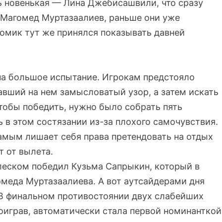
сь новенькая — Лина Джебисашвили, что сразу
 Магомед Муртазаалиев, раньше они уже
Комик тут же принялся показывать давней
на большое испытание. Игрокам предстояло
авший на нем замысловатый узор, а затем искать
тобы победить, нужно было собрать пять
ь в этом состязании из-за плохого самочувствия.
амым лишает себя права претендовать на отдых
т от вылета.
леском победил Кузьма Сапрыкин, который в
омеда Муртазаалиева. А вот аутсайдерами дня
В финальном противостоянии двух слабейших
роиграв, автоматически стала первой номинанткой