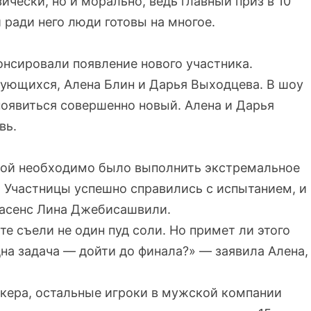
ически, но и морально, ведь главный приз в 10
 ради него люди готовы на многое.
онсировали появление нового участника.
ующихся, Алена Блин и Дарья Выходцева. В шоу
оявиться совершенно новый. Алена и Дарья
вь.
вой необходимо было выполнить экстремальное
. Участницы успешно справились с испытанием, и
трасенс Лина Джебисашвили.
те съели не один пуд соли. Но примет ли этого
дна задача — дойти до финала?» — заявила Алена,
кера, остальные игроки в мужской компании